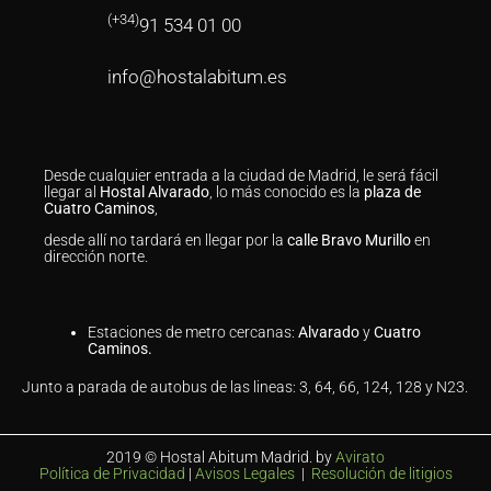
(+34)
91 534 01 00
info@hostalabitum.es
Desde cualquier entrada a la ciudad de Madrid, le será fácil
llegar al
Hostal Alvarado
, lo más conocido es la
plaza de
Cuatro Caminos
,
desde allí no tardará en llegar por la
calle Bravo Murillo
en
dirección norte.
Estaciones de metro cercanas:
Alvarado
y
Cuatro
Caminos.
Junto a parada de autobus de las lineas: 3, 64, 66, 124, 128 y N23.
2019 © Hostal Abitum Madrid. by
Avirato
Política de Privacidad
|
Avisos Legales
|
Resolución de litigios